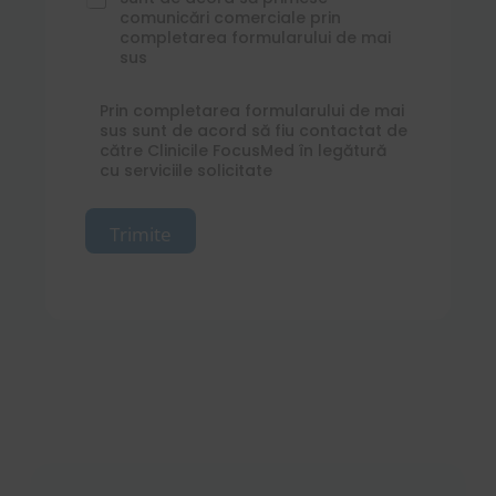
*
o
comunicări comerciale prin
m
completarea formularului de mai
sus
m
e
r
C
Prin completarea formularului de mai
c
h
sus sunt de acord să fiu contactat de
i
e
către Clinicile FocusMed în legătură
a
cu serviciile solicitate
c
l
k
_
b
e
Trimite
o
m
x
a
e
i
s
l
*