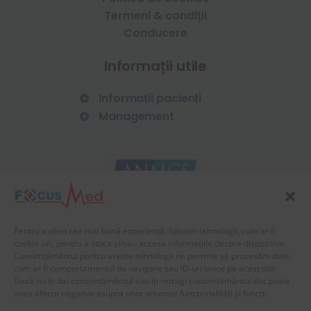
Termeni & condiții
Conducere
Informații utile
Informații pacienți
Management
Vaccinare HPV
Vaccin antigripal
Declarația Managerului
Chestionar satisfacție
Mass Media
pacienți
Obiective si programe
Condiții de internare și
calitate
externare pacienți
Organigrama
Drepturi și obligații
pacienți
Pentru a oferi cea mai bună experiență, folosim tehnologii, cum ar fi
Educație sanitară și
cookie-uri, pentru a stoca și/sau accesa informațiile despre dispozitive.
prevenție
Consimțământul pentru aceste tehnologii ne permite să procesăm date,
cum ar fi comportamentul de navigare sau ID-uri unice pe acest site.
Feedback pacienți
Dacă nu îți dai consimțământul sau îți retragi consimțământul dat poate
Recuperarea activă a
avea afecte negative asupra unor anumite funcționalități și funcții.
pacientului