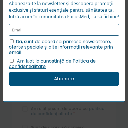
Abonează-te la newsletter și descoperă promoții
exclusive și sfaturi esențiale pentru sănătatea ta.
Intră acum în comunitatea FocusMed, ca să fii bine!
C
N
T
h
u
e
e
Da, sunt de acord să primesc newslettere,
m
l
c
oferte speciale și alte informații relevante prin
e
e
k
E
D
email
*
f
b
m
r
o
o
Am luat la cunoștință de Politica de
a
o
n
x
confidențialitate
i
p
*
e
M
l
d
s
e
*
o
*
s
w
t
a
n
ă
j
u
u
l
G
Am citit și sunt de acord cu
politica
t
D
de confidențialitate
*
ă
P
u
R
*
c
Sunt de acord să primesc