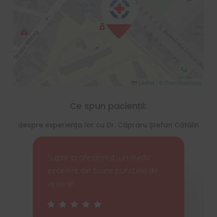
Leaflet
|
©
OpenStreetMap
Ce spun pacienții:
despre experiența lor cu Dr. Căpraru Ștefan Cătălin
Super profesionist, un medic
excelent din toate punctele de
d
vedere!
i
î
P