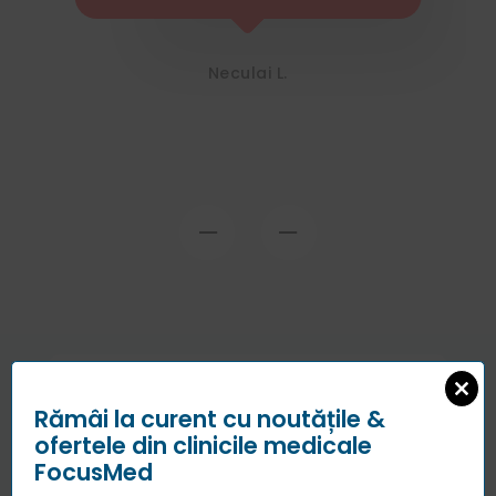
f
Neculai L.
Cu ce te putem ajuta ?
Rămâi la curent cu noutățile &
Clos
this
ofertele din clinicile medicale
modu
Fă o programare acum
FocusMed