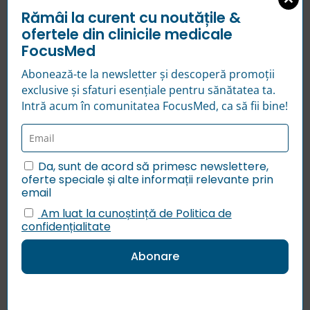
Practice Guidelines for Neurological Disorders
,
www.aan.com
Rămâi la curent cu noutățile &
Clos
European Stroke Organisation (2021),
ESO
this
ofertele din clinicile medicale
Guidelines for Management of Stroke
,
modu
FocusMed
www.eso-stroke.org
World Health Organization (2006),
Neurological Disorders: Public Health
Abonează-te la newsletter și descoperă promoții
Challenges
, Geneva, WHO Press
exclusive și sfaturi esențiale pentru sănătatea ta.
Intră acum în comunitatea FocusMed, ca să fii bine!
Da, sunt de acord să primesc newslettere,
oferte speciale și alte informații relevante prin
email
Am luat la cunoștință de Politica de
Echipă
medicală
confidențialitate