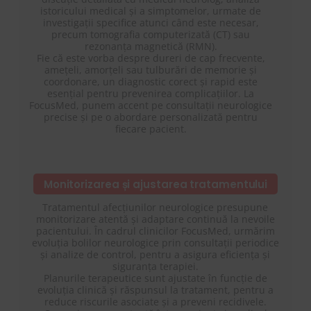
istoricului medical și a simptomelor, urmate de
investigații specifice atunci când este necesar,
precum tomografia computerizată (CT) sau
rezonanța magnetică (RMN).
Fie că este vorba despre dureri de cap frecvente,
amețeli, amorțeli sau tulburări de memorie și
coordonare, un diagnostic corect și rapid este
esențial pentru prevenirea complicațiilor. La
FocusMed, punem accent pe consultații neurologice
precise și pe o abordare personalizată pentru
fiecare pacient.
Monitorizarea și ajustarea tratamentului
Tratamentul afecțiunilor neurologice presupune
monitorizare atentă și adaptare continuă la nevoile
pacientului. În cadrul clinicilor FocusMed, urmărim
evoluția bolilor neurologice prin consultații periodice
și analize de control, pentru a asigura eficiența și
siguranța terapiei.
Planurile terapeutice sunt ajustate în funcție de
evoluția clinică și răspunsul la tratament, pentru a
reduce riscurile asociate și a preveni recidivele.