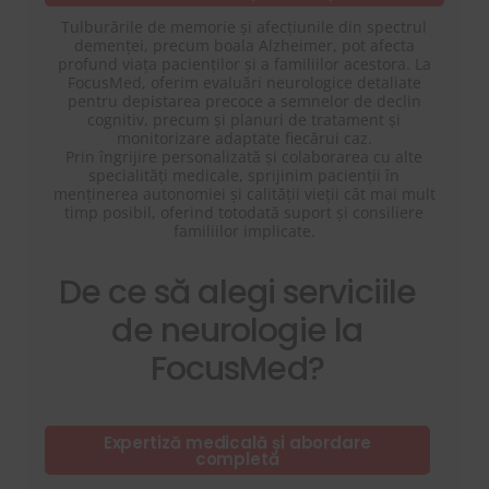
Tulburările de memorie și afecțiunile din spectrul
demenței, precum boala Alzheimer, pot afecta
profund viața pacienților și a familiilor acestora. La
FocusMed, oferim evaluări neurologice detaliate
pentru depistarea precoce a semnelor de declin
cognitiv, precum și planuri de tratament și
monitorizare adaptate fiecărui caz.
Prin îngrijire personalizată și colaborarea cu alte
specialități medicale, sprijinim pacienții în
menținerea autonomiei și calității vieții cât mai mult
timp posibil, oferind totodată suport și consiliere
familiilor implicate.
De ce să alegi serviciile
de neurologie la
FocusMed?
Expertiză medicală și abordare
completă