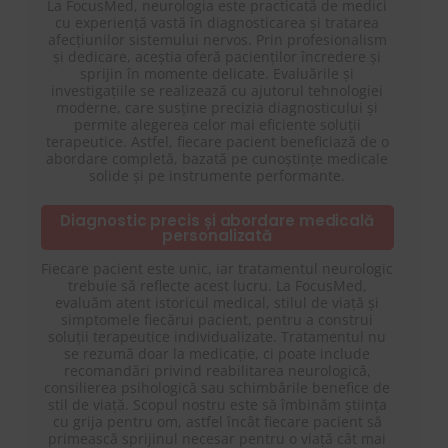
La FocusMed, neurologia este practicată de medici
cu experiență vastă în diagnosticarea și tratarea
afecțiunilor sistemului nervos. Prin profesionalism
și dedicare, aceștia oferă pacienților încredere și
sprijin în momente delicate. Evaluările și
investigațiile se realizează cu ajutorul tehnologiei
moderne, care susține precizia diagnosticului și
permite alegerea celor mai eficiente soluții
terapeutice. Astfel, fiecare pacient beneficiază de o
abordare completă, bazată pe cunoștințe medicale
solide și pe instrumente performante.
Diagnostic precis și abordare medicală
personalizată
Fiecare pacient este unic, iar tratamentul neurologic
trebuie să reflecte acest lucru. La FocusMed,
evaluăm atent istoricul medical, stilul de viață și
simptomele fiecărui pacient, pentru a construi
soluții terapeutice individualizate. Tratamentul nu
se rezumă doar la medicație, ci poate include
recomandări privind reabilitarea neurologică,
consilierea psihologică sau schimbările benefice de
stil de viață. Scopul nostru este să îmbinăm știința
cu grija pentru om, astfel încât fiecare pacient să
primească sprijinul necesar pentru o viață cât mai