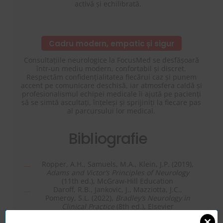
activă și echilibrată.
Cadru modern, empatic și sigur
Consultațiile neurologice la FocusMed se desfășoară
într-un mediu modern, confortabil și discret.
Respectăm confidențialitatea fiecărui caz și punem
accent pe comunicare deschisă, iar atmosfera caldă și
profesionalismul echipei medicale îi ajută pe pacienți
să se simtă ascultați, înțeleși și sprijiniți la fiecare pas
al parcursului lor medical.
Bibliografie
Ropper, A.H., Samuels, M.A., Klein, J.P. (2019),
Adams and Victor’s Principles of Neurology
(11th ed.), McGraw-Hill Education
Daroff, R.B., Jankovic, J., Mazziotta, J.C.,
Pomeroy, S.L. (2022),
Bradley’s Neurology in
Clinical Practice
(8th ed.), Elsevier
American Academy of Neurology (2023),