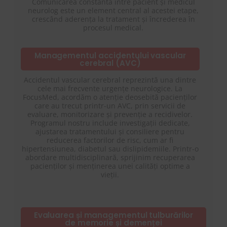
Comunicarea constantă între pacient și medicul
neurolog este un element central al acestei etape,
crescând aderența la tratament și încrederea în
procesul medical.
Managementul accidentului vascular
cerebral (AVC)
Accidentul vascular cerebral reprezintă una dintre
cele mai frecvente urgențe neurologice. La
FocusMed, acordăm o atenție deosebită pacienților
care au trecut printr-un AVC, prin servicii de
evaluare, monitorizare și prevenție a recidivelor.
Programul nostru include investigații dedicate,
ajustarea tratamentului și consiliere pentru
reducerea factorilor de risc, cum ar fi
hipertensiunea, diabetul sau dislipidemiile. Printr-o
abordare multidisciplinară, sprijinim recuperarea
pacienților și menținerea unei calități optime a
vieții.
Evaluarea și managementul tulburărilor
de memorie și demenței