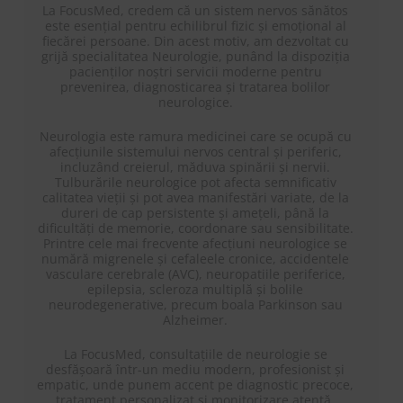
La FocusMed, credem că un sistem nervos sănătos
este esențial pentru echilibrul fizic și emoțional al
fiecărei persoane. Din acest motiv, am dezvoltat cu
grijă specialitatea Neurologie, punând la dispoziția
pacienților noștri servicii moderne pentru
prevenirea, diagnosticarea și tratarea bolilor
neurologice.
Neurologia este ramura medicinei care se ocupă cu
afecțiunile sistemului nervos central și periferic,
incluzând creierul, măduva spinării și nervii.
Tulburările neurologice pot afecta semnificativ
calitatea vieții și pot avea manifestări variate, de la
dureri de cap persistente și amețeli, până la
dificultăți de memorie, coordonare sau sensibilitate.
Printre cele mai frecvente afecțiuni neurologice se
numără migrenele și cefaleele cronice, accidentele
vasculare cerebrale (AVC), neuropatiile periferice,
epilepsia, scleroza multiplă și bolile
neurodegenerative, precum boala Parkinson sau
Alzheimer.
La FocusMed, consultațiile de neurologie se
desfășoară într-un mediu modern, profesionist și
empatic, unde punem accent pe diagnostic precoce,
tratament personalizat și monitorizare atentă.