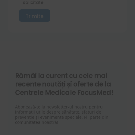
c
solicitate
c
i
k
a
b
Trimite
l
o
_
x
e
e
m
s
a
*
i
l
Rămâi la curent cu cele mai
recente noutăți și oferte de la
Centrele Medicale FocusMed!
Abonează-te la newsletter-ul nostru pentru
informații utile despre sănătate, sfaturi de
prevenție și evenimente speciale. Fii parte din
comunitatea noastră!