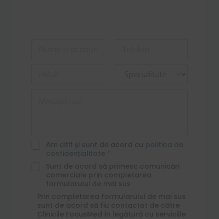
N
T
u
e
m
l
E
D
e
e
m
r
*
f
a
o
o
M
i
p
n
e
l
d
*
s
*
o
a
w
j
n
u
G
Am citit și sunt de acord cu
politica de
l
D
confidențialitate
*
t
P
c
Sunt de acord să primesc comunicări
ă
R
o
comerciale prin completarea
u
*
m
formularului de mai sus
*
m
*
C
Prin completarea formularului de mai sus
e
*
h
sunt de acord să fiu contactat de către
r
*
e
Clinicile FocusMed în legătură cu serviciile