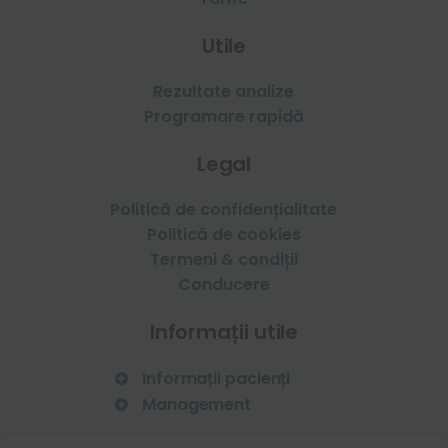
Utile
Rezultate analize
Programare rapidă
Legal
Politică de confidențialitate
Politică de cookies
Termeni & condiții
Conducere
Informații utile
Informații pacienți
Management
Vaccinare HPV
Vaccin antigripal
Declarația Managerului